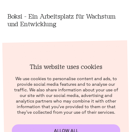
Boksi - Ein Arbeitsplatz für Wachstum
und Entwicklung
Für Sebastian ist Boksi ein besonderer Arbeitsplatz,
weil das Unternehmen Wert auf das Wohlbefinden
seiner Mitarbeiter legt und großartige Möglichkeiten
zur beruflichen Weiterentwicklung bietet. Boksi
This website uses cookies
unterstützt die Vereinbarkeit von Berufs- und
Privatleben und bietet flexible Arbeitszeiten und die
We use cookies to personalise content and ads, to
Möglichkeit der Fernarbeit.
provide social media features and to analyse our
traffic. We also share information about your use of
our site with our social media, advertising and
„Boksi hat eine tolle Arbeitskultur. Man kann sich
analytics partners who may combine it with other
beruflich weiterentwickeln und gleichzeitig seine
information that you’ve provided to them or that
Freizeit genießen. Ich schätze besonders die
they’ve collected from your use of their services.
Flexibilität, die Boksi bietet und die es einfacher
macht, Arbeit und Privatleben miteinander zu
vereinbaren“, sagt Sebastian.
ALLOW ALL